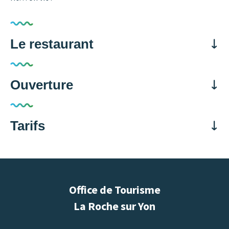
Le restaurant
Spécialités culinaires
Ouverture
DÉJEUNER
DÎNER
Toutes les périodes d'ouverture sont passées. Merci de
Tarifs
prendre directement contact avec le propriétaire pour plus
d'information
Moyens de paiement
Office de Tourisme
CARTES BANCAIRES
ESPÈCES
La Roche sur Yon
TICKETS RESTAURANT