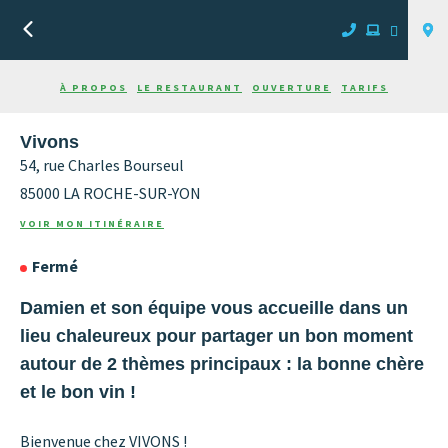
Retour
À PROPOS
LE RESTAURANT
OUVERTURE
TARIFS
Vivons
54, rue Charles Bourseul
85000
LA ROCHE-SUR-YON
VOIR MON ITINÉRAIRE
Fermé
Damien et son équipe vous accueille dans un
lieu chaleureux pour partager un bon moment
autour de 2 thèmes principaux : la bonne chère
et le bon vin !
Bienvenue chez VIVONS !