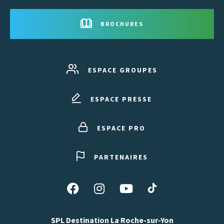
BROCHURES
ESPACE GROUPES
ESPACE PRESSE
ESPACE PRO
PARTENAIRES
Suivez-
Suivez-
Suivez-
Suivez-
nous
nous
nous
nous
sur
sur
sur
sur
SPL Destination La Roche-sur-Yon