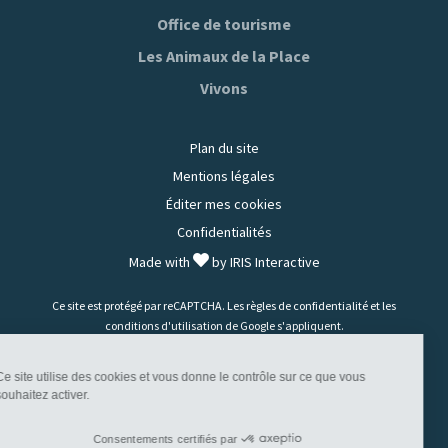
Tiktok
Facebook
Instagram
Youtube
Office de tourisme
Les Animaux de la Place
Vivons
Plan du site
Mentions légales
Éditer mes cookies
Confidentialités
Made with
by
IRIS Interactive
Ce site est protégé par reCAPTCHA. Les
règles de confidentialité
et les
conditions d'utilisation
de Google s'appliquent.
Ce site utilise des cookies et vous donne le contrôle sur ce que vous
souhaitez activer.
Consentements certifiés par