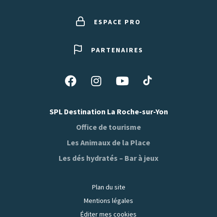
ESPACE PRO
PARTENAIRES
Suivez-
Suivez-
Suivez-
Suivez-
nous
nous
nous
nous
sur
sur
sur
sur
SPL Destination La Roche-sur-Yon
Tiktok
Facebook
Instagram
Youtube
Office de tourisme
Les Animaux de la Place
Les dés hydratés – Bar à jeux
Plan du site
Mentions légales
Éditer mes cookies