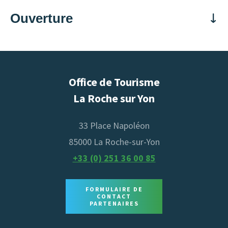
Ouverture
Du 01 janvier au 31 décembre
Lundi
Fermé
Office de Tourisme
Mardi
Fermé
La Roche sur Yon
Mercredi
Ouvert de 14h à 22h
33 Place Napoléon
Jeudi
Ouvert de 17h à 22h
85000 La Roche-sur-Yon
Vendredi
Ouvert de 17h à 23h
+33 (0) 251 36 00 85
Samedi
Ouvert de 14h à 23h
Dimanche
Ouvert de 14h à 20h
FORMULAIRE DE
CONTACT
PARTENAIRES