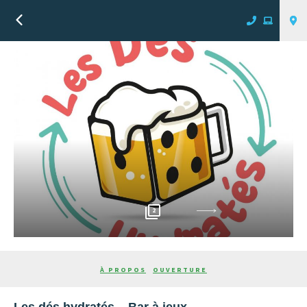
Retour
2
Suivant
À PROPOS
OUVERTURE
Les dés hydratés – Bar à jeux