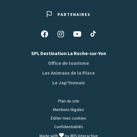
PARTENAIRES
Suivez-
Suivez-
Suivez-
Suivez-
nous
nous
nous
nous
sur
sur
sur
sur
SPL Destination La Roche-sur-Yon
Tiktok
Facebook
Instagram
Youtube
Office de tourisme
Les Animaux de la Place
Le Jap’Yonnais
Plan du site
Mentions légales
Éditer mes cookies
Confidentialités
Made with
by
IRIS Interactive