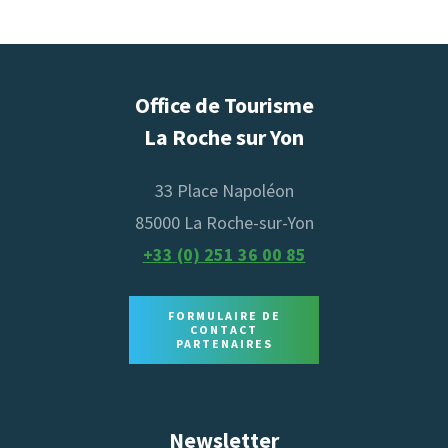
Clientèles
AMERICAN EXPRESS
CARTES BANCAIRES
Services
CHÈQUES VACANCES
CHÈQUES VACANCES CONNECT
CUISINE VÉGAN
CUISINE VÉGÉTARIENNE
Office de Tourisme
BON CADEAU
CHAISE HAUTE / RÉHAUSSEUR
ESPÈCES
TICKETS RESTAURANT
La Roche sur Yon
PARKING À PROXIMITÉ
PLATS À EMPORTER
CARTE TICKET RESTAURANT
CHÈQUES CADEAUX
33 Place Napoléon
SERVICE EN TERRASSE
TABLE À LANGER
85000 La Roche-sur-Yon
+33 (0) 251 36 00 85
TERRASSE
WIFI
FORMULAIRE DE
CONTACT
PARTENAIRES
Newsletter