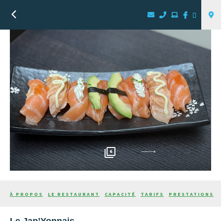
Retour
6
Suivant
À PROPOS
LE RESTAURANT
CAPACITÉ
TARIFS
PRESTATIONS
Le Jap’Yonnais