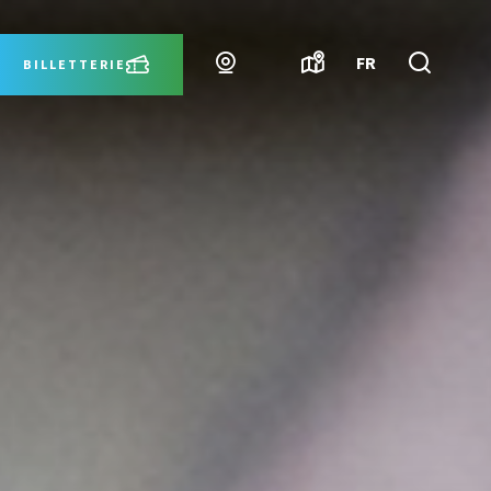
Webcams
Carte
Je
FR
BILLETTERIE
interactive
recher