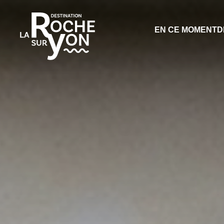
Office
EN CE MOMENT
D
de
Tourisme
La
Roche
sur
Yon