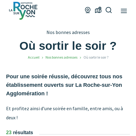
Office
Webcams
Carte
Je
de
interactive
recherche
Tourisme
Nos bonnes adresses
La
Roche
Où sortir le soir ?
sur
Accueil
Nos bonnes adresses
Où sortir le soir ?
Yon
Pour une soirée réussie, découvrez tous nos
établissement ouverts sur La Roche-sur-Yon
Agglomération !
Et profitez ainsi d’une soirée en famille, entre amis, ou à
deux !
23
résultats