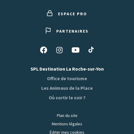
ESPACE PRO
PARTENAIRES
Suivez-
Suivez-
Suivez-
Suivez-
nous
nous
nous
nous
sur
sur
sur
sur
SPL Destination La Roche-sur-Yon
Tiktok
Facebook
Instagram
Youtube
Office de tourisme
Les Animaux de la Place
Où sortir le soir ?
Plan du site
Mentions légales
Éditer mes cookies