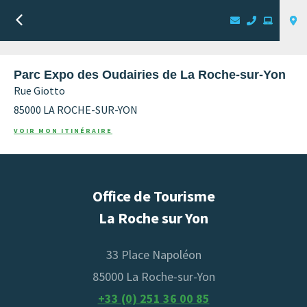
Retour
Parc Expo des Oudairies de La Roche-sur-Yon
Rue Giotto
85000
LA ROCHE-SUR-YON
VOIR MON ITINÉRAIRE
Office de Tourisme
La Roche sur Yon
33 Place Napoléon
85000 La Roche-sur-Yon
+33 (0) 251 36 00 85