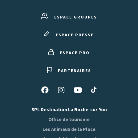
ESPACE GROUPES
ESPACE PRESSE
ESPACE PRO
PARTENAIRES
Suivez-
Suivez-
Suivez-
Suivez-
nous
nous
nous
nous
sur
sur
sur
sur
SPL Destination La Roche-sur-Yon
Tiktok
Facebook
Instagram
Youtube
Office de tourisme
Les Animaux de la Place