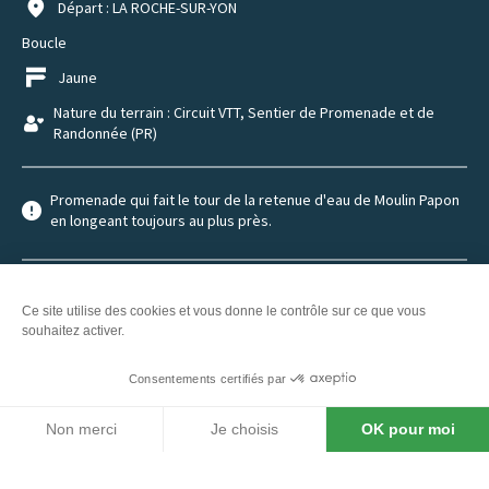
Départ : LA ROCHE-SUR-YON
Boucle
Jaune
Nature du terrain : Circuit VTT, Sentier de Promenade et de
Randonnée (PR)
Promenade qui fait le tour de la retenue d'eau de Moulin Papon
en longeant toujours au plus près.
Ce site utilise des cookies et vous donne le contrôle sur ce que vous
souhaitez activer.
Consentements certifiés par
Non merci
Je choisis
OK pour moi
Axeptio consent
Plateforme de Gestion du Consentement : Personnalisez vos O