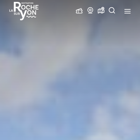
Office
Webcams
Carte
Je
de
interactive
recherche
Tourisme
La
Roche
sur
Yon