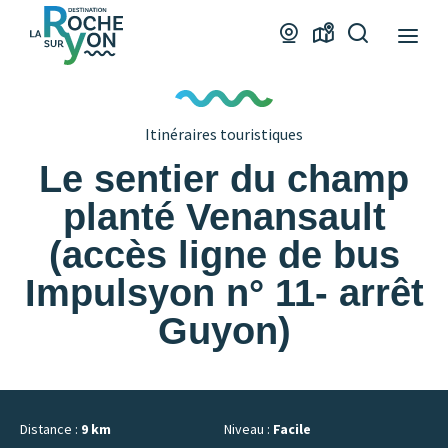
Office
Webcams
Carte
Je
de
interactive
recherche
Tourisme
La
Itinéraires touristiques
Roche
Le sentier du champ
sur
Yon
planté Venansault
(accès ligne de bus
Impulsyon n° 11- arrêt
Guyon)
Distance :
9 km
Niveau :
Facile