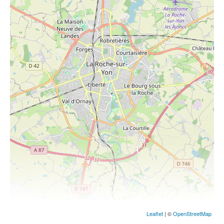
Leaflet
| ©
OpenStreetMap