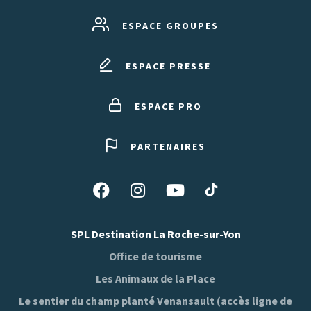
ESPACE GROUPES
ESPACE PRESSE
ESPACE PRO
PARTENAIRES
Suivez-
Suivez-
Suivez-
Suivez-
nous
nous
nous
nous
sur
sur
sur
sur
SPL Destination La Roche-sur-Yon
Tiktok
Facebook
Instagram
Youtube
Office de tourisme
Les Animaux de la Place
Le sentier du champ planté Venansault (accès ligne de