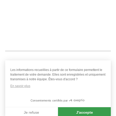
Les informations recueillies à partir de ce formulaire permettent le
traitement de votre demande. Elles sont enregistrées et uniquement
transmises à notre équipe. Êtes-vous d'accord ?
J'accepte
En savoir plus
le
recueillement
Consentements certifiés par
de
Je refuse
J'accepte
mes