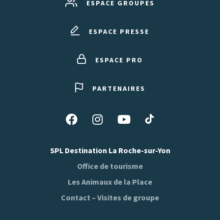
ESPACE GROUPES
ESPACE PRESSE
ESPACE PRO
PARTENAIRES
Suivez-
Suivez-
Suivez-
Suivez-
nous
nous
nous
nous
sur
sur
sur
sur
SPL Destination La Roche-sur-Yon
Tiktok
Facebook
Instagram
Youtube
Office de tourisme
Les Animaux de la Place
Contact – Visites de groupe