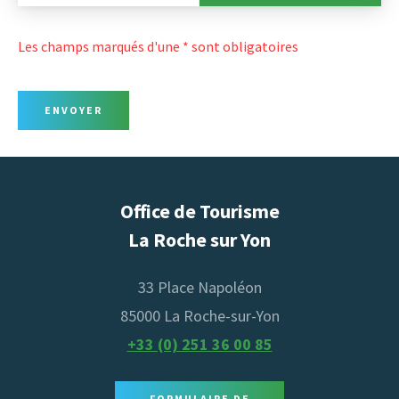
Axeptio consent
données
personnelles
Les champs marqués d'une * sont obligatoires
ENVOYER
Office de Tourisme
La Roche sur Yon
33 Place Napoléon
85000 La Roche-sur-Yon
+33 (0) 251 36 00 85
FORMULAIRE DE