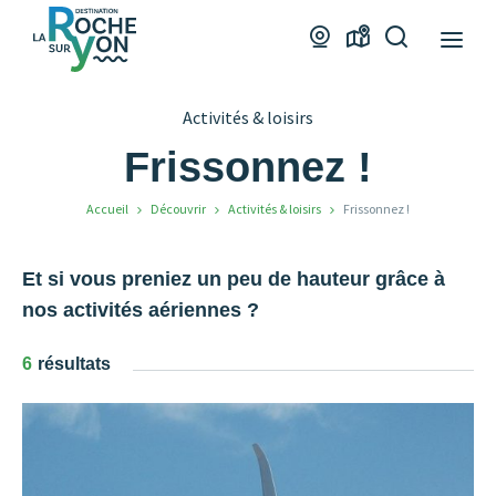
Office
Webcams
Carte
Je
de
interactive
recherche
Tourisme
Activités & loisirs
La
Roche
Frissonnez !
sur
Accueil
Découvrir
Activités & loisirs
Frissonnez !
Yon
Et si vous preniez un peu de hauteur grâce à
nos activités aériennes ?
6
résultats