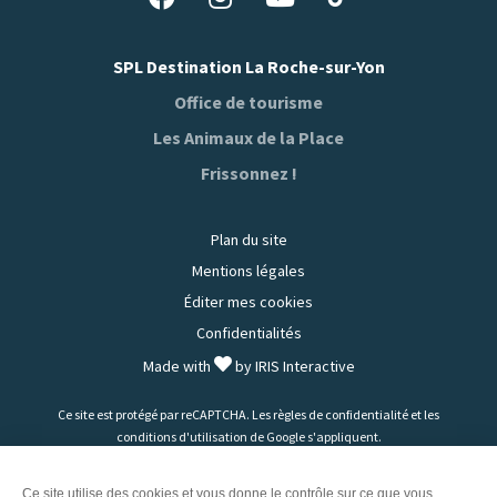
nous
nous
nous
nous
sur
sur
sur
sur
SPL Destination La Roche-sur-Yon
Tiktok
Facebook
Instagram
Youtube
Office de tourisme
Les Animaux de la Place
Frissonnez !
Plan du site
Mentions légales
Éditer mes cookies
Confidentialités
Made with
by
IRIS Interactive
Ce site est protégé par reCAPTCHA. Les
règles de confidentialité
et les
conditions d'utilisation
de Google s'appliquent.
Ce site utilise des cookies et vous donne le contrôle sur ce que vous