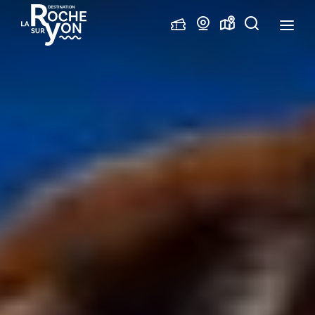
Office
Webcams
Carte
Je
de
interactive
recherche
Tourisme
La
Roche
sur
Yon