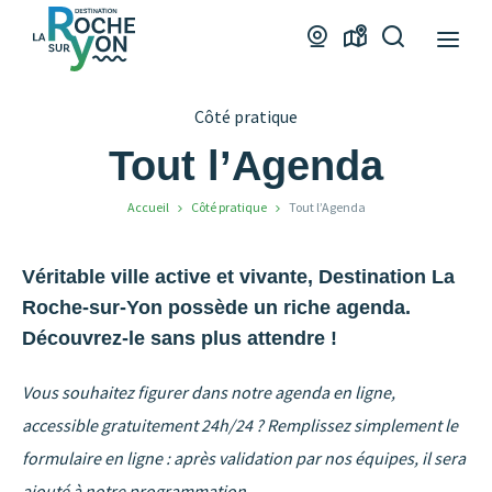
Office
Webcams
Carte
Je
de
interactive
recherche
Tourisme
Côté pratique
La
Roche
Tout l’Agenda
sur
Accueil
Côté pratique
Tout l’Agenda
Yon
Véritable ville active et vivante, Destination La
Roche-sur-Yon possède un riche agenda.
Découvrez-le sans plus attendre !
Vous souhaitez figurer dans notre agenda en ligne,
accessible gratuitement 24h/24 ? Remplissez simplement le
formulaire en ligne : après validation par nos équipes, il sera
ajouté à notre programmation
.