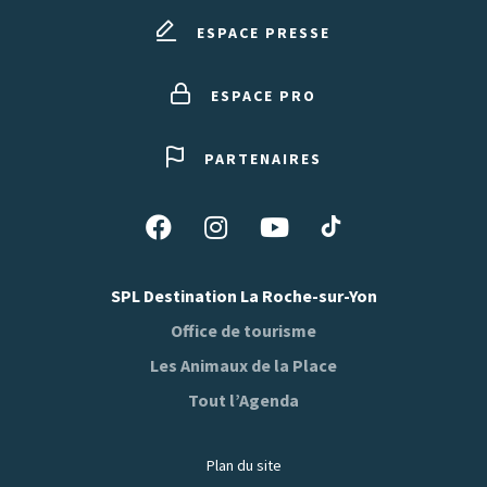
ESPACE PRESSE
ESPACE PRO
PARTENAIRES
Suivez-
Suivez-
Suivez-
Suivez-
nous
nous
nous
nous
sur
sur
sur
sur
SPL Destination La Roche-sur-Yon
Tiktok
Facebook
Instagram
Youtube
Office de tourisme
Les Animaux de la Place
Tout l’Agenda
Plan du site