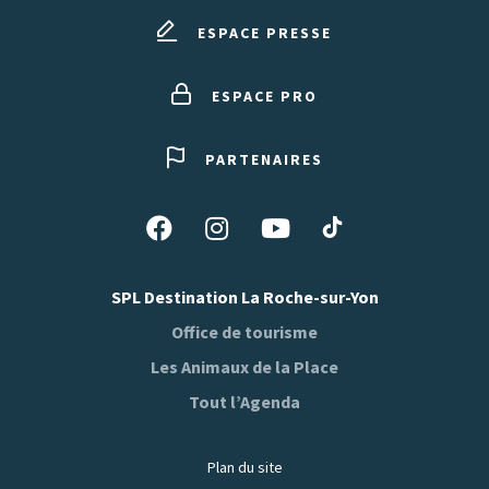
ESPACE PRESSE
ESPACE PRO
PARTENAIRES
Suivez-
Suivez-
Suivez-
Suivez-
nous
nous
nous
nous
sur
sur
sur
sur
SPL Destination La Roche-sur-Yon
Tiktok
Facebook
Instagram
Youtube
Office de tourisme
Les Animaux de la Place
Tout l’Agenda
Plan du site