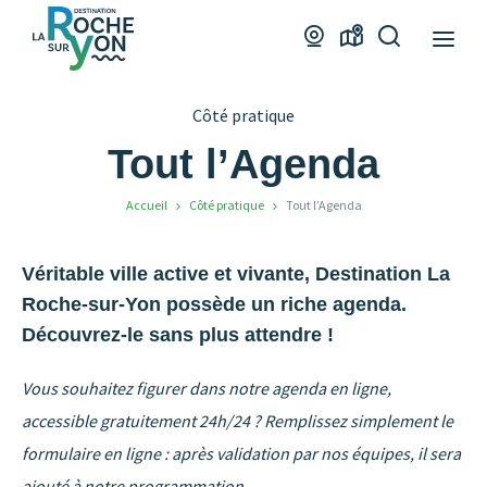
Office
Webcams
Carte
Je
de
interactive
recherche
Tourisme
Côté pratique
La
Roche
Tout l’Agenda
sur
Accueil
Côté pratique
Tout l’Agenda
Yon
Véritable ville active et vivante, Destination La
Roche-sur-Yon possède un riche agenda.
Découvrez-le sans plus attendre !
Vous souhaitez figurer dans notre agenda en ligne,
accessible gratuitement 24h/24 ? Remplissez simplement le
formulaire en ligne : après validation par nos équipes, il sera
ajouté à notre programmation
.