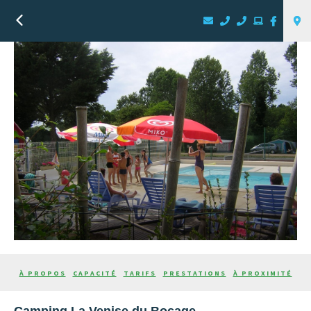
Retour
À PROPOS
CAPACITÉ
TARIFS
PRESTATIONS
À PROXIMITÉ
Camping La Venise du Bocage