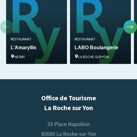
PISCINE
PISCINE CHAUFFÉE
PISCINE EXTÉRIEURE
TERRAIN MULTI-SPORTS
WIFI
RESTAURANT
RESTAURANT
L’Amaryllis
LABO Boulangerie
Services
NESMY
LA ROCHE-SUR-YON
COMMERCE ALIMENTAIRE
LOCATION/PRÊT DE VÉLO
SNACK/RESTAURANT
Office de Tourisme
La Roche sur Yon
33 Place Napoléon
85000 La Roche-sur-Yon