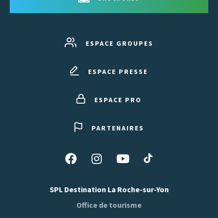
ESPACE GROUPES
ESPACE PRESSE
ESPACE PRO
PARTENAIRES
Suivez-
Suivez-
Suivez-
Suivez-
nous
nous
nous
nous
sur
sur
sur
sur
SPL Destination La Roche-sur-Yon
Tiktok
Facebook
Instagram
Youtube
Office de tourisme