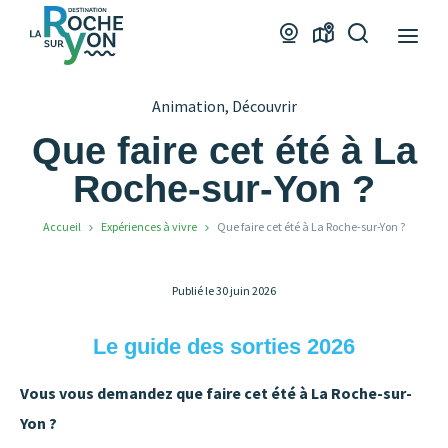
Office
Webcams
Carte
Je
de
interactive
recherche
Tourisme
Animation, Découvrir
La
Roche
Que faire cet été à La
sur
Roche-sur-Yon ?
Yon
Accueil
Expériences à vivre
Que faire cet été à La Roche-sur-Yon ?
Publié le 30 juin 2026
Le guide des sorties 2026
Vous vous demandez que faire cet été à La Roche-sur-
Yon ?