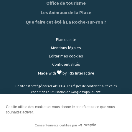
Tiktok
Facebook
Instagram
Youtube
Office de tourisme
Les Animaux de la Place
Que faire cet été à La Roche-sur-Yon ?
Plan du site
Mentions légales
Éditer mes cookies
Confidentialités
Made with
by
IRIS Interactive
Ce site est protégé par reCAPTCHA. Les
règles de confidentialité
et les
conditions d'utilisation
de Google s'appliquent.
Ce site utilise des cookies et vous donne le contrôle sur ce que vous
souhaitez activer.
Consentements certifiés par