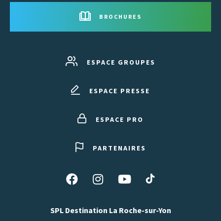
BROCHURES
ESPACE GROUPES
ESPACE PRESSE
ESPACE PRO
PARTENAIRES
Suivez-
Suivez-
Suivez-
Suivez-
nous
nous
nous
nous
sur
sur
sur
sur
SPL Destination La Roche-sur-Yon