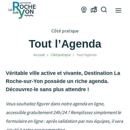
Office
Webcams
Carte
Je
de
interactive
recherche
Tourisme
Côté pratique
La
Roche
Tout l’Agenda
sur
Accueil
Côté pratique
Tout l’Agenda
Yon
Véritable ville active et vivante, Destination La
Roche-sur-Yon possède un riche agenda.
Découvrez-le sans plus attendre !
Vous souhaitez figurer dans notre agenda en ligne,
accessible gratuitement 24h/24 ? Remplissez simplement le
formulaire en ligne : après validation par nos équipes, il sera
ajouté à notre programmation
.