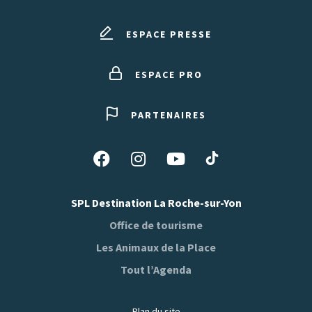
ESPACE PRESSE
ESPACE PRO
PARTENAIRES
Suivez-
Suivez-
Suivez-
Suivez-
nous
nous
nous
nous
sur
sur
sur
sur
SPL Destination La Roche-sur-Yon
Tiktok
Facebook
Instagram
Youtube
Office de tourisme
Les Animaux de la Place
Tout l’Agenda
Plan du site