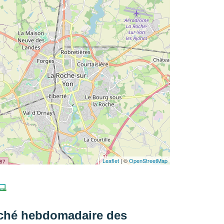
Leaflet
| ©
OpenStreetMap
ché hebdomadaire des