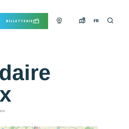
Webcams
Carte
Je
FR
BILLETTERIE
interactive
recher
daire
x
aux