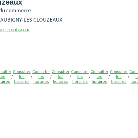
uzeaux
 du commerce
AUBIGNY-LES CLOUZEAUX
ON ITINÉRAIRE
a
sulter
Consulter
Consulter
Consulter
Consulter
Consulter
Consulter
Cons
les
/
les
/
les
/
les
/
les
/
les
/
les
/
l
raires
horaires
horaires
horaires
horaires
horaires
horaires
hor