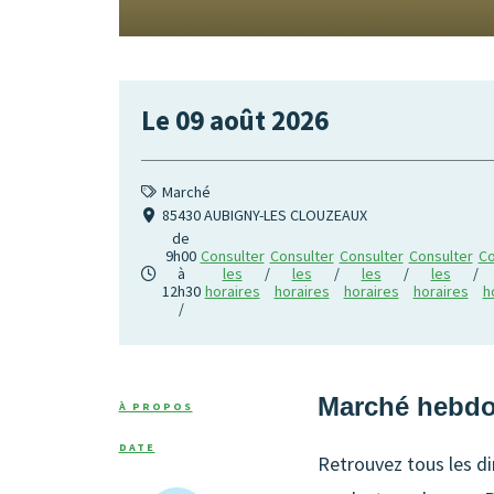
Le
09 août 2026
Marché
85430 AUBIGNY-LES CLOUZEAUX
de
9h00
Consulter
Consulter
Consulter
Consulter
Co
à
les
/
les
/
les
/
les
/
12h30
horaires
horaires
horaires
horaires
h
/
Marché hebdo
À PROPOS
DATE
Retrouvez tous les d