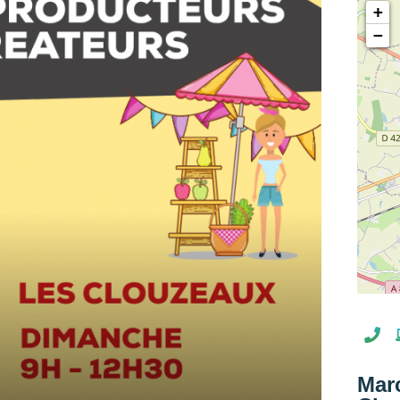
+
−
Mar