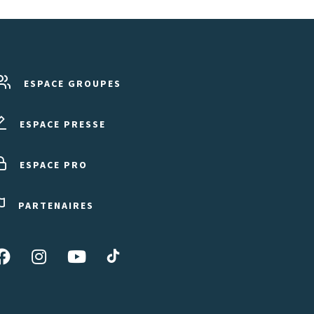
ESPACE GROUPES
ESPACE PRESSE
ESPACE PRO
PARTENAIRES
Suivez-
Suivez-
Suivez-
Suivez-
nous
nous
nous
nous
sur
sur
sur
sur