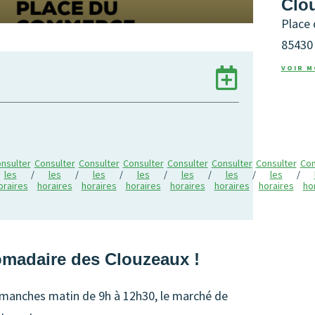
Clo
Place
85430
Ajouter
VOIR M
à
mon
Agend
nsulter
Consulter
Consulter
Consulter
Consulter
Consulter
Consulter
Con
Google
les
/
les
/
les
/
les
/
les
/
les
/
les
/
oraires
horaires
horaires
horaires
horaires
horaires
horaires
ho
madaire des Clouzeaux !
imanches matin de 9h à 12h30, le marché de