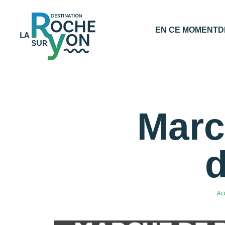
Office
EN CE MOMENT
D
de
Tourisme
La
Roche
sur
Marc
Yon
Acc