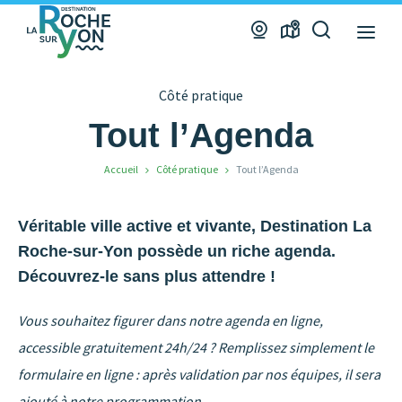
Office
Webcams
Carte
Je
de
interactive
recherche
Tourisme
Côté pratique
La
Roche
Tout l’Agenda
sur
Accueil
Côté pratique
Tout l’Agenda
Yon
Véritable ville active et vivante, Destination La
Roche-sur-Yon possède un riche agenda.
Découvrez-le sans plus attendre !
Vous souhaitez figurer dans notre agenda en ligne,
accessible gratuitement 24h/24 ? Remplissez simplement le
formulaire en ligne : après validation par nos équipes, il sera
ajouté à notre programmation
.