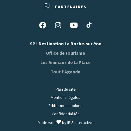
PARTENAIRES
Suivez-
Suivez-
Suivez-
Suivez-
nous
nous
nous
nous
sur
sur
sur
sur
SPL Destination La Roche-sur-Yon
Tiktok
Facebook
Instagram
Youtube
Office de tourisme
Les Animaux de la Place
Tout l’Agenda
Plan du site
Mentions légales
Éditer mes cookies
Confidentialités
Made with
by
IRIS Interactive