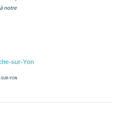
 à notre
che-sur-Yon
E-SUR-YON