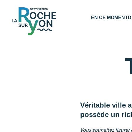
Office
EN CE MOMENT
D
de
Tourisme
La
Roche
sur
Yon
Véritable ville
possède un ric
Vous souhaitez figurer