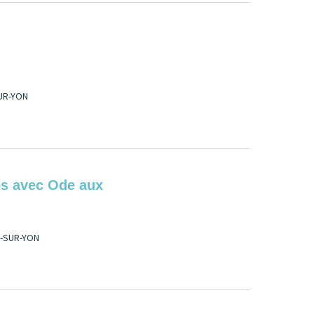
UR-YON
tes avec Ode aux
E-SUR-YON