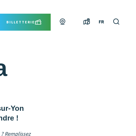
Webcams
Carte
Je
FR
BILLETTERIE
interactive
recher
a
-sur-Yon
ndre !
4 ? Remplissez